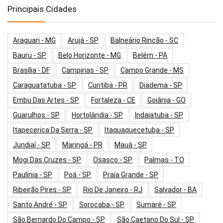
Principais Cidades
Araguari - MG
Arujá - SP
Balneário Rincão - SC
Bauru - SP
Belo Horizonte - MG
Belém - PA
Brasília - DF
Campinas - SP
Campo Grande - MS
Caraguatatuba - SP
Curitiba - PR
Diadema - SP
Embu Das Artes - SP
Fortaleza - CE
Goiânia - GO
Guarulhos - SP
Hortolândia - SP
Indaiatuba - SP
Itapecerica Da Serra - SP
Itaquaquecetuba - SP
Jundiaí - SP
Maringá - PR
Mauá - SP
Mogi Das Cruzes - SP
Osasco - SP
Palmas - TO
Paulínia - SP
Poá - SP
Praia Grande - SP
Ribeirão Pires - SP
Rio De Janeiro - RJ
Salvador - BA
Santo André - SP
Sorocaba - SP
Sumaré - SP
São Bernardo Do Campo - SP
São Caetano Do Sul - SP