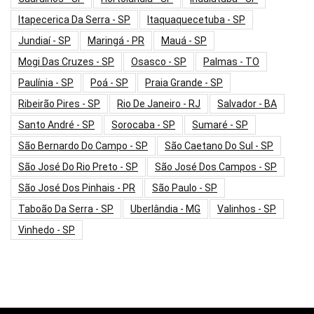
Itapecerica Da Serra - SP
Itaquaquecetuba - SP
Jundiaí - SP
Maringá - PR
Mauá - SP
Mogi Das Cruzes - SP
Osasco - SP
Palmas - TO
Paulínia - SP
Poá - SP
Praia Grande - SP
Ribeirão Pires - SP
Rio De Janeiro - RJ
Salvador - BA
Santo André - SP
Sorocaba - SP
Sumaré - SP
São Bernardo Do Campo - SP
São Caetano Do Sul - SP
São José Do Rio Preto - SP
São José Dos Campos - SP
São José Dos Pinhais - PR
São Paulo - SP
Taboão Da Serra - SP
Uberlândia - MG
Valinhos - SP
Vinhedo - SP