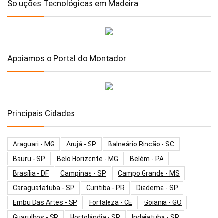
Soluções Tecnológicas em Madeira
Apoiamos o Portal do Montador
Principais Cidades
Araguari - MG
Arujá - SP
Balneário Rincão - SC
Bauru - SP
Belo Horizonte - MG
Belém - PA
Brasília - DF
Campinas - SP
Campo Grande - MS
Caraguatatuba - SP
Curitiba - PR
Diadema - SP
Embu Das Artes - SP
Fortaleza - CE
Goiânia - GO
Guarulhos - SP
Hortolândia - SP
Indaiatuba - SP