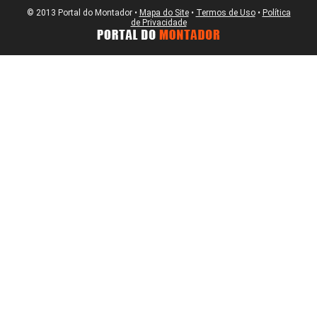
© 2013 Portal do Montador •
Mapa do Site
•
Termos de Uso
•
Política
de Privacidade