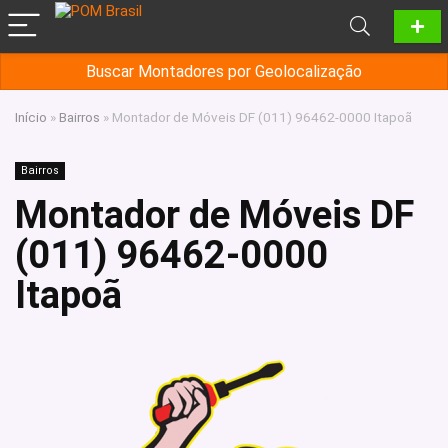
Buscar Montadores por Geolocalização
Início
»
Bairros
»
Montador de Móveis DF (011) 96462-0000 Itapoã
Bairros
Montador de Móveis DF
(011) 96462-0000
Itapoã