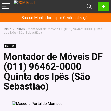
Buscar Montadores por Geolocalização
Início
»
Bairros
»
Montador de Móveis DF (011) 96462-0000 Quinta
dos Ipês (São Sebastião)
Bairros
Montador de Móveis DF
(011) 96462-0000
Quinta dos Ipês (São
Sebastião)