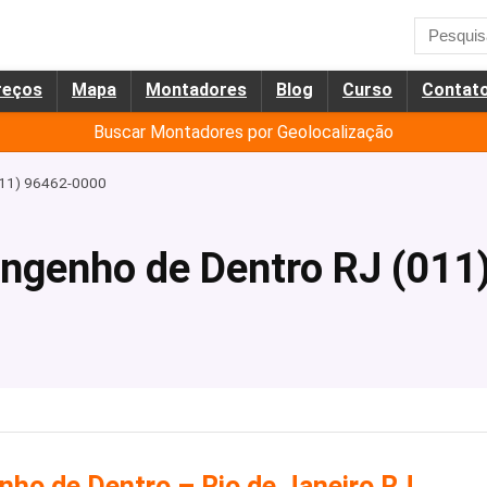
reços
Mapa
Montadores
Blog
Curso
Contat
Buscar Montadores por Geolocalização
011) 96462-0000
ngenho de Dentro RJ (011
ho de Dentro – Rio de Janeiro RJ