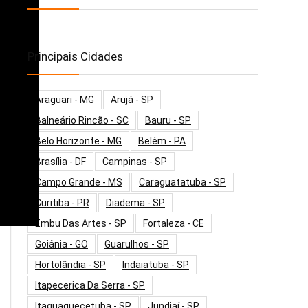
Principais Cidades
Araguari - MG
Arujá - SP
Balneário Rincão - SC
Bauru - SP
Belo Horizonte - MG
Belém - PA
Brasília - DF
Campinas - SP
Campo Grande - MS
Caraguatatuba - SP
Curitiba - PR
Diadema - SP
Embu Das Artes - SP
Fortaleza - CE
Goiânia - GO
Guarulhos - SP
Hortolândia - SP
Indaiatuba - SP
Itapecerica Da Serra - SP
Itaquaquecetuba - SP
Jundiaí - SP