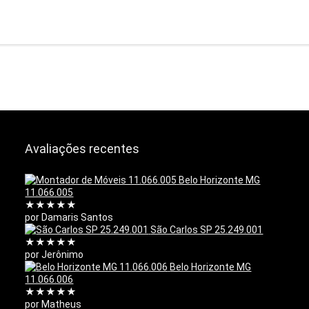
Avaliações recentes
Belo Horizonte MG
11.066.005
★
★
★
★
★
por Damaris Santos
São Carlos SP 25.249.001
★
★
★
★
★
por Jerônimo
Belo Horizonte MG
11.066.006
★
★
★
★
★
por Matheus