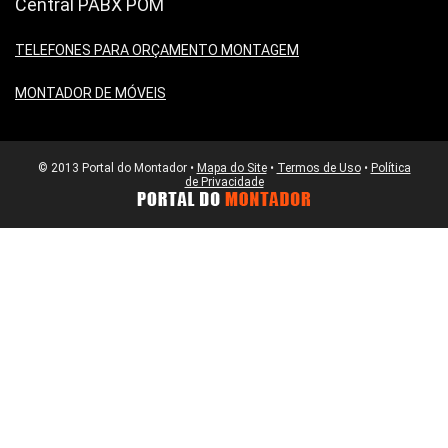
Central PABX POM
TELEFONES PARA ORÇAMENTO MONTAGEM
MONTADOR DE MÓVEIS
© 2013 Portal do Montador •
Mapa do Site
•
Termos de Uso
•
Política
de Privacidade