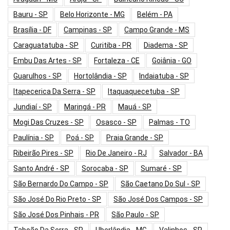
Bauru - SP
Belo Horizonte - MG
Belém - PA
Brasília - DF
Campinas - SP
Campo Grande - MS
Caraguatatuba - SP
Curitiba - PR
Diadema - SP
Embu Das Artes - SP
Fortaleza - CE
Goiânia - GO
Guarulhos - SP
Hortolândia - SP
Indaiatuba - SP
Itapecerica Da Serra - SP
Itaquaquecetuba - SP
Jundiaí - SP
Maringá - PR
Mauá - SP
Mogi Das Cruzes - SP
Osasco - SP
Palmas - TO
Paulínia - SP
Poá - SP
Praia Grande - SP
Ribeirão Pires - SP
Rio De Janeiro - RJ
Salvador - BA
Santo André - SP
Sorocaba - SP
Sumaré - SP
São Bernardo Do Campo - SP
São Caetano Do Sul - SP
São José Do Rio Preto - SP
São José Dos Campos - SP
São José Dos Pinhais - PR
São Paulo - SP