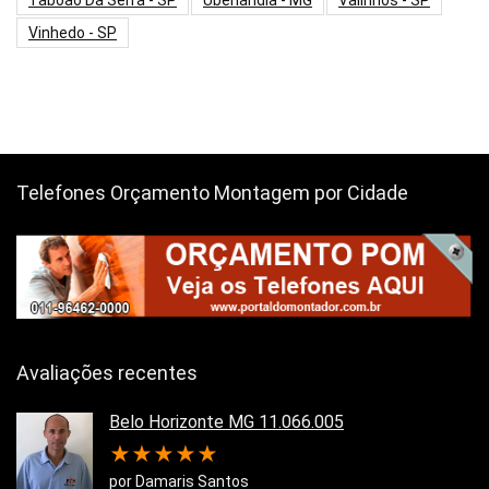
Taboão Da Serra - SP
Uberlândia - MG
Valinhos - SP
Vinhedo - SP
Telefones Orçamento Montagem por Cidade
Avaliações recentes
Belo Horizonte MG 11.066.005
★
★
★
★
★
por Damaris Santos