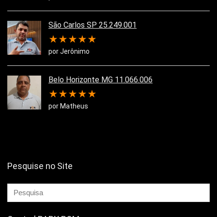
São Carlos SP 25.249.001
★
★
★
★
★
por Jerônimo
Belo Horizonte MG 11.066.006
★
★
★
★
★
por Matheus
Pesquise no Site