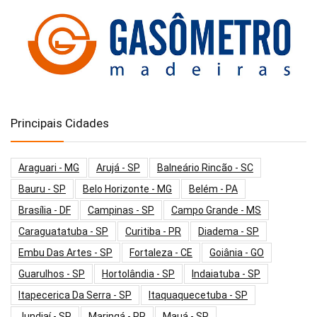
Principais Cidades
Araguari - MG
Arujá - SP
Balneário Rincão - SC
Bauru - SP
Belo Horizonte - MG
Belém - PA
Brasília - DF
Campinas - SP
Campo Grande - MS
Caraguatatuba - SP
Curitiba - PR
Diadema - SP
Embu Das Artes - SP
Fortaleza - CE
Goiânia - GO
Guarulhos - SP
Hortolândia - SP
Indaiatuba - SP
Itapecerica Da Serra - SP
Itaquaquecetuba - SP
Jundiaí - SP
Maringá - PR
Mauá - SP