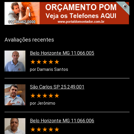
Avaliações recentes
Belo Horizonte MG 11.066.005
★
★
★
★
★
por Damaris Santos
São Carlos SP 25.249.001
★
★
★
★
★
por Jerônimo
Belo Horizonte MG 11.066.006
★
★
★
★
★