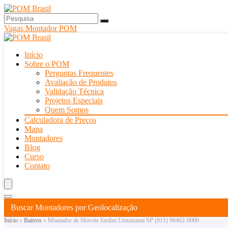
Vagas Montador POM
Início
Sobre o POM
Perguntas Frequentes
Avaliação de Produtos
Validação Técnica
Projetos Especiais
Quem Somos
Calculadora de Preços
Mapa
Montadores
Blog
Curso
Contato
Buscar Montadores por Geolocalização
Início
»
Bairros
»
Montador de Móveis Jardim Umuarama SP (011) 96462-0000