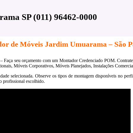
rama SP (011) 96462-0000
or de Móveis Jardim Umuarama – São P
– Faça seu orçamento com um Montador Credenciado POM. Contrate c
onais, Móveis Corporativos, Móveis Planejados, Instalações Comerciai
idade selecionada. Observe os tipos de montagem disponíveis no per
 profissional escolhido.