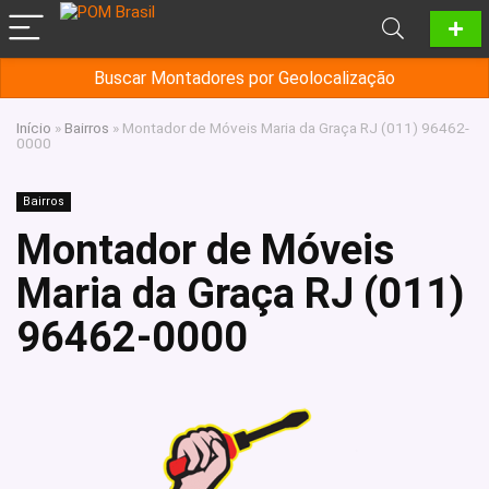
Buscar Montadores por Geolocalização
Início
»
Bairros
»
Montador de Móveis Maria da Graça RJ (011) 96462-
0000
Bairros
Montador de Móveis
Maria da Graça RJ (011)
96462-0000