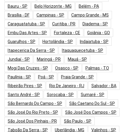
Bauru - SP
Belo Horizonte - MG
Belém - PA
Brasília - DF
Campinas - SP
Campo Grande - MS
Caraguatatuba - SP
Curitiba - PR
Diadema - SP
Embu Das Artes - SP
Fortaleza - CE
Goiânia - GO
Guarulhos - SP
Hortolândia - SP
Indaiatuba - SP
Itapecerica Da Serra - SP
Itaquaquecetuba - SP
Jundiaí - SP
Maringá - PR
Mauá - SP
Mogi Das Cruzes - SP
Osasco - SP
Palmas - TO
Paulínia - SP
Poá - SP
Praia Grande - SP
Ribeirão Pires - SP
Rio De Janeiro - RJ
Salvador - BA
Santo André - SP
Sorocaba - SP
Sumaré - SP
São Bernardo Do Campo - SP
São Caetano Do Sul - SP
São José Do Rio Preto - SP
São José Dos Campos - SP
São José Dos Pinhais - PR
São Paulo - SP
Taboão Da Serra - SP
Uberlândia - MG
Valinhos - SP