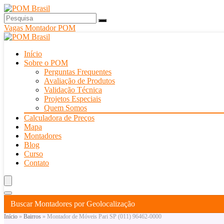
Vagas Montador POM
Início
Sobre o POM
Perguntas Frequentes
Avaliação de Produtos
Validação Técnica
Projetos Especiais
Quem Somos
Calculadora de Preços
Mapa
Montadores
Blog
Curso
Contato
Buscar Montadores por Geolocalização
Início
»
Bairros
»
Montador de Móveis Pari SP (011) 96462-0000