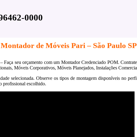
 96462-0000
Montador de Móveis Pari – São Paulo SP
– Faça seu orçamento com um Montador Credenciado POM. Contrate c
onais, Móveis Corporativos, Móveis Planejados, Instalações Comerciai
idade selecionada. Observe os tipos de montagem disponíveis no per
 profissional escolhido.