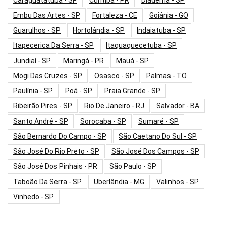
Caraguatatuba - SP
Curitiba - PR
Diadema - SP
Embu Das Artes - SP
Fortaleza - CE
Goiânia - GO
Guarulhos - SP
Hortolândia - SP
Indaiatuba - SP
Itapecerica Da Serra - SP
Itaquaquecetuba - SP
Jundiaí - SP
Maringá - PR
Mauá - SP
Mogi Das Cruzes - SP
Osasco - SP
Palmas - TO
Paulínia - SP
Poá - SP
Praia Grande - SP
Ribeirão Pires - SP
Rio De Janeiro - RJ
Salvador - BA
Santo André - SP
Sorocaba - SP
Sumaré - SP
São Bernardo Do Campo - SP
São Caetano Do Sul - SP
São José Do Rio Preto - SP
São José Dos Campos - SP
São José Dos Pinhais - PR
São Paulo - SP
Taboão Da Serra - SP
Uberlândia - MG
Valinhos - SP
Vinhedo - SP