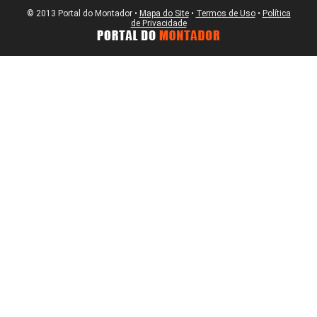
© 2013 Portal do Montador •
Mapa do Site
•
Termos de Uso
•
Política
de Privacidade