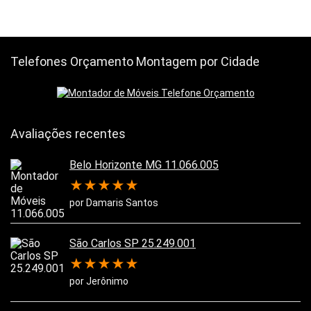
Telefones Orçamento Montagem por Cidade
Avaliações recentes
Belo Horizonte MG 11.066.005
★
★
★
★
★
por Damaris Santos
São Carlos SP 25.249.001
★
★
★
★
★
por Jerônimo