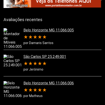
Avaliações recentes
Belo Horizonte MG 11.066.005
★
★
★
★
★
por Damaris Santos
São Carlos SP 25.249.001
★
★
★
★
★
por Jerônimo
Belo Horizonte MG 11.066.006
★
★
★
★
★
por Matheus