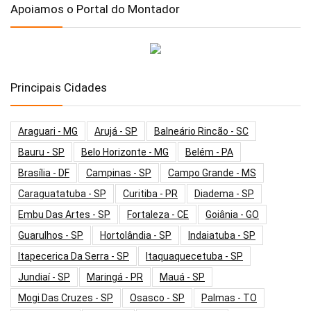
Apoiamos o Portal do Montador
Principais Cidades
Araguari - MG
Arujá - SP
Balneário Rincão - SC
Bauru - SP
Belo Horizonte - MG
Belém - PA
Brasília - DF
Campinas - SP
Campo Grande - MS
Caraguatatuba - SP
Curitiba - PR
Diadema - SP
Embu Das Artes - SP
Fortaleza - CE
Goiânia - GO
Guarulhos - SP
Hortolândia - SP
Indaiatuba - SP
Itapecerica Da Serra - SP
Itaquaquecetuba - SP
Jundiaí - SP
Maringá - PR
Mauá - SP
Mogi Das Cruzes - SP
Osasco - SP
Palmas - TO