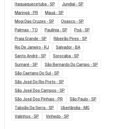
Itaquaquecetuba - SP
Jundiaí - SP
Maringá - PR
Mauá - SP
Mogi Das Cruzes - SP
Osasco - SP
Palmas - TO
Paulínia - SP
Poá - SP
Praia Grande - SP
Ribeirão Pires - SP
Rio De Janeiro - RJ
Salvador - BA
Santo André - SP
Sorocaba - SP
Sumaré - SP
São Bernardo Do Campo - SP
São Caetano Do Sul - SP
São José Do Rio Preto - SP
São José Dos Campos - SP
São José Dos Pinhais - PR
São Paulo - SP
Taboão Da Serra - SP
Uberlândia - MG
Valinhos - SP
Vinhedo - SP