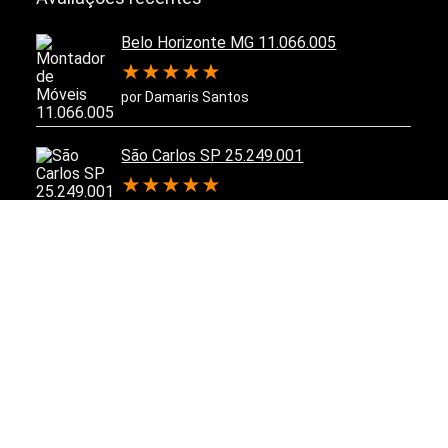
Belo Horizonte MG 11.066.005
★
★
★
★
★
por Damaris Santos
São Carlos SP 25.249.001
★
★
★
★
★
por Jerônimo
Belo Horizonte MG 11.066.006
★
★
★
★
★
por Matheus
 de Privacidade