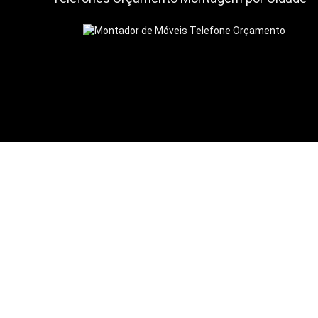
© 2013 Portal do Montador •
Mapa do Site
•
Termos de Uso
•
Política