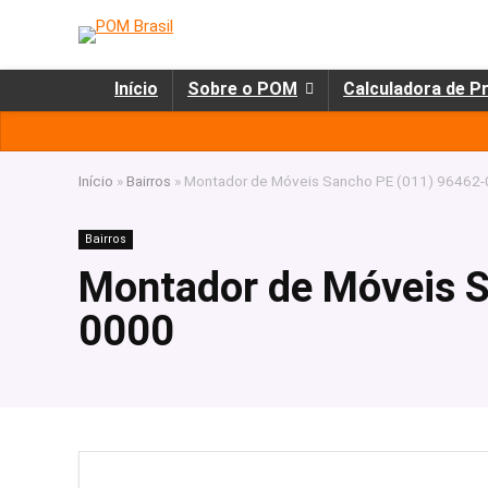
Início
Sobre o POM
Calculadora de P
Início
»
Bairros
»
Montador de Móveis Sancho PE (011) 96462
Bairros
Montador de Móveis S
0000