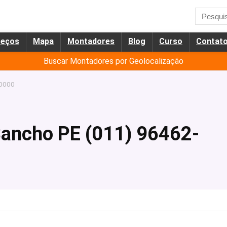
reços
Mapa
Montadores
Blog
Curso
Contat
Buscar Montadores por Geolocalização
-0000
ancho PE (011) 96462-