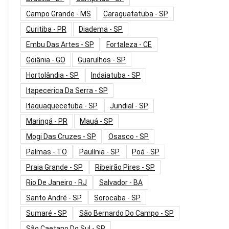
Campo Grande - MS
Caraguatatuba - SP
Curitiba - PR
Diadema - SP
Embu Das Artes - SP
Fortaleza - CE
Goiânia - GO
Guarulhos - SP
Hortolândia - SP
Indaiatuba - SP
Itapecerica Da Serra - SP
Itaquaquecetuba - SP
Jundiaí - SP
Maringá - PR
Mauá - SP
Mogi Das Cruzes - SP
Osasco - SP
Palmas - TO
Paulínia - SP
Poá - SP
Praia Grande - SP
Ribeirão Pires - SP
Rio De Janeiro - RJ
Salvador - BA
Santo André - SP
Sorocaba - SP
Sumaré - SP
São Bernardo Do Campo - SP
São Caetano Do Sul - SP