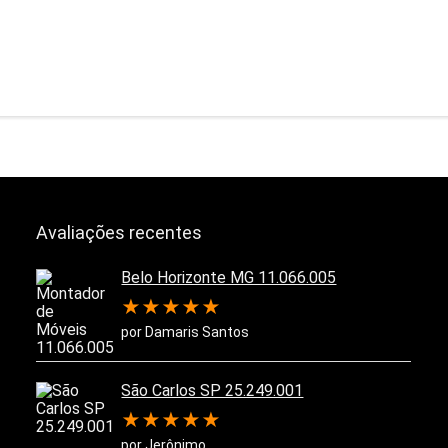
Avaliações recentes
Belo Horizonte MG 11.066.005
★
★
★
★
★
por Damaris Santos
São Carlos SP 25.249.001
★
★
★
★
★
por Jerônimo