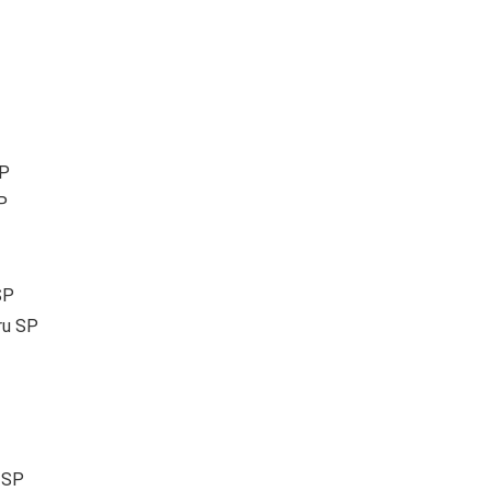
SP
P
SP
ru SP
 SP