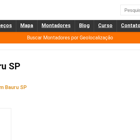
reços
Mapa
Montadores
Blog
Curso
Contat
Buscar Montadores por Geolocalização
ru SP
em Bauru SP