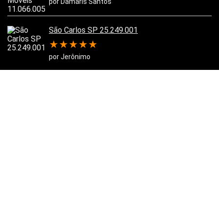
por Damaris Santos
São Carlos SP 25.249.001
★
★
★
★
★
por Jerônimo
Belo Horizonte MG 11.066.006
★
★
★
★
★
por Matheus
Pesquise no Site