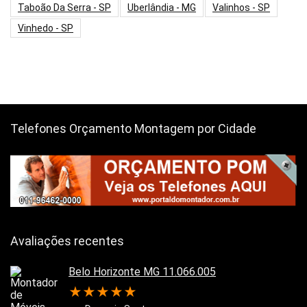
Taboão Da Serra - SP
Uberlândia - MG
Valinhos - SP
Vinhedo - SP
Telefones Orçamento Montagem por Cidade
Avaliações recentes
Belo Horizonte MG 11.066.005
★
★
★
★
★