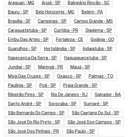
Araguari - MG
Arujá - SP
Balneário Rincão - SC
Bauru - SP
Belo Horizonte - MG
Belém - PA
Brasília - DF
Campinas - SP
Campo Grande - MS
Caraguatatuba - SP
Curitiba - PR
Diadema - SP
Embu Das Artes - SP
Fortaleza - CE
Goiânia - GO
Guarulhos - SP
Hortolândia - SP
Indaiatuba - SP
Itapecerica Da Serra - SP
Itaquaquecetuba - SP
Jundiaí - SP
Maringá - PR
Mauá - SP
Mogi Das Cruzes - SP
Osasco - SP
Palmas - TO
Paulínia - SP
Poá - SP
Praia Grande - SP
Ribeirão Pires - SP
Rio De Janeiro - RJ
Salvador - BA
Santo André - SP
Sorocaba - SP
Sumaré - SP
São Bernardo Do Campo - SP
São Caetano Do Sul - SP
São José Do Rio Preto - SP
São José Dos Campos - SP
São José Dos Pinhais - PR
São Paulo - SP