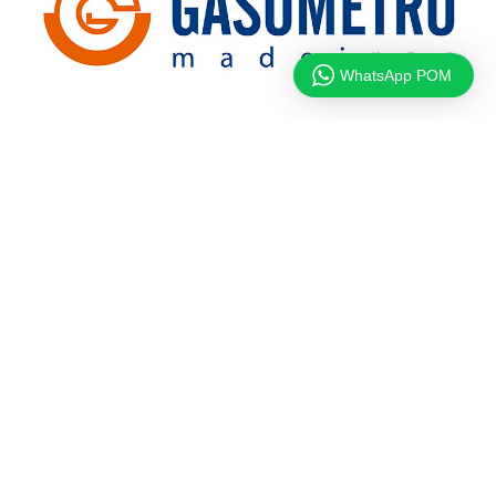
WhatsApp POM
Principais Cidades
Araguari - MG
Arujá - SP
Balneário Rincão - SC
Bauru - SP
Belo Horizonte - MG
Belém - PA
Brasília - DF
Campinas - SP
Campo Grande - MS
Caraguatatuba - SP
Curitiba - PR
Diadema - SP
Embu Das Artes - SP
Fortaleza - CE
Goiânia - GO
Guarulhos - SP
Hortolândia - SP
Indaiatuba - SP
Itapecerica Da Serra - SP
Itaquaquecetuba - SP
Jundiaí - SP
Maringá - PR
Mauá - SP
Mogi Das Cruzes - SP
Osasco - SP
Palmas - TO