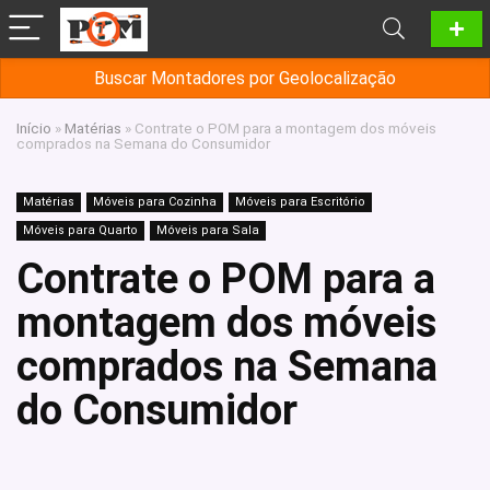
Buscar Montadores por Geolocalização
Início
»
Matérias
»
Contrate o POM para a montagem dos móveis
comprados na Semana do Consumidor
Matérias
Móveis para Cozinha
Móveis para Escritório
Móveis para Quarto
Móveis para Sala
Contrate o POM para a
montagem dos móveis
comprados na Semana
do Consumidor