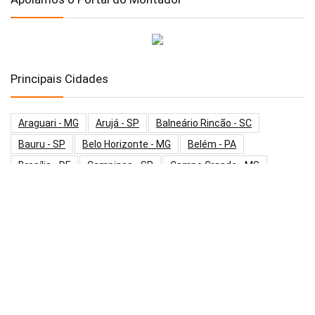
Principais Cidades
Araguari - MG
Arujá - SP
Balneário Rincão - SC
Bauru - SP
Belo Horizonte - MG
Belém - PA
Brasília - DF
Campinas - SP
Campo Grande - MS
Caraguatatuba - SP
Curitiba - PR
Diadema - SP
Embu Das Artes - SP
Fortaleza - CE
Goiânia - GO
Guarulhos - SP
Hortolândia - SP
Indaiatuba - SP
Itapecerica Da Serra - SP
Itaquaquecetuba - SP
Jundiaí - SP
Maringá - PR
Mauá - SP
Mogi Das Cruzes - SP
Osasco - SP
Palmas - TO
Paulínia - SP
Poá - SP
Praia Grande - SP