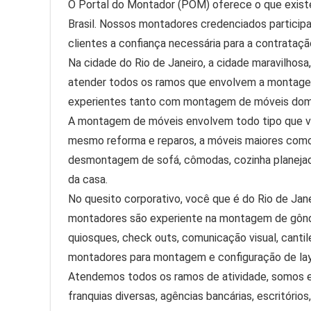
O Portal do Montador (POM) oferece o que exist
Brasil. Nossos montadores credenciados particip
clientes a confiança necessária para a contrataçã
Na cidade do Rio de Janeiro, a cidade maravilhos
atender todos os ramos que envolvem a montage
experientes tanto com montagem de móveis dom
A montagem de móveis envolvem todo tipo que v
mesmo reforma e reparos, a móveis maiores como 
desmontagem de sofá, cômodas, cozinha planejad
da casa.
No quesito corporativo, você que é do Rio de J
montadores são experiente na montagem de gôndol
quiosques, check outs, comunicação visual, canti
montadores para montagem e configuração de la
Atendemos todos os ramos de atividade, somos e
franquias diversas, agências bancárias, escritórios