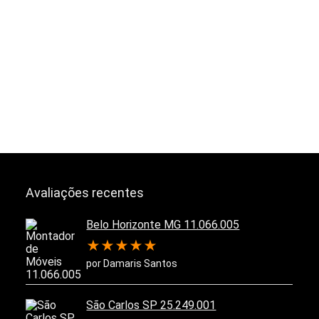
Avaliações recentes
Belo Horizonte MG 11.066.005
★
★
★
★
★
por Damaris Santos
São Carlos SP 25.249.001