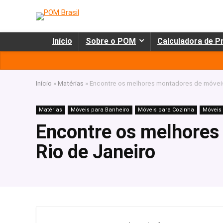
Início
Sobre o POM
Calculadora de P
Início
»
Matérias
»
Encontre os melhores montadores de móveis
Matérias
Móveis para Banheiro
Móveis para Cozinha
Móveis 
Encontre os melhores
Rio de Janeiro