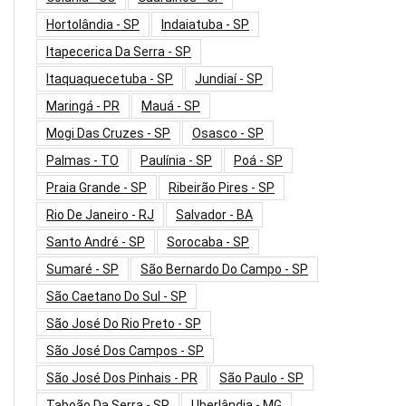
Hortolândia - SP
Indaiatuba - SP
Itapecerica Da Serra - SP
Itaquaquecetuba - SP
Jundiaí - SP
Maringá - PR
Mauá - SP
Mogi Das Cruzes - SP
Osasco - SP
Palmas - TO
Paulínia - SP
Poá - SP
Praia Grande - SP
Ribeirão Pires - SP
Rio De Janeiro - RJ
Salvador - BA
Santo André - SP
Sorocaba - SP
Sumaré - SP
São Bernardo Do Campo - SP
São Caetano Do Sul - SP
São José Do Rio Preto - SP
São José Dos Campos - SP
São José Dos Pinhais - PR
São Paulo - SP
Taboão Da Serra - SP
Uberlândia - MG