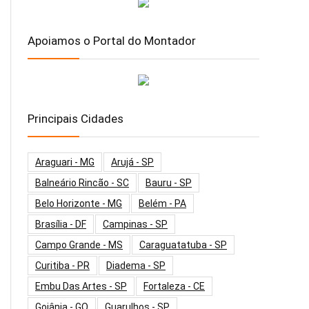
Apoiamos o Portal do Montador
Principais Cidades
Araguari - MG
Arujá - SP
Balneário Rincão - SC
Bauru - SP
Belo Horizonte - MG
Belém - PA
Brasília - DF
Campinas - SP
Campo Grande - MS
Caraguatatuba - SP
Curitiba - PR
Diadema - SP
Embu Das Artes - SP
Fortaleza - CE
Goiânia - GO
Guarulhos - SP