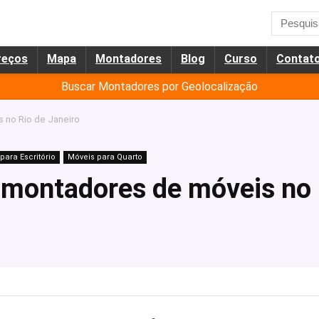
reços
Mapa
Montadores
Blog
Curso
Contat
Buscar Montadores por Geolocalização
 no Rio de Janeiro
para Escritório
Móveis para Quarto
 montadores de móveis no