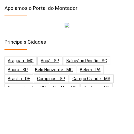
Apoiamos o Portal do Montador
Principais Cidades
Araguari - MG
Arujá - SP
Balneário Rincão - SC
Bauru - SP
Belo Horizonte - MG
Belém - PA
Brasília - DF
Campinas - SP
Campo Grande - MS
Caraguatatuba - SP
Curitiba - PR
Diadema - SP
Embu Das Artes - SP
Fortaleza - CE
Goiânia - GO
Guarulhos - SP
Hortolândia - SP
Indaiatuba - SP
Itapecerica Da Serra - SP
Itaquaquecetuba - SP
Jundiaí - SP
Maringá - PR
Mauá - SP
Mogi Das Cruzes - SP
Osasco - SP
Palmas - TO