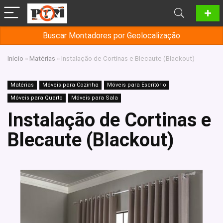
Buscar Montadores por Geolocalização
Início
»
Matérias
»
Instalação de Cortinas e Blecaute (Blackout)
Matérias
Móveis para Cozinha
Móveis para Escritório
Móveis para Quarto
Móveis para Sala
Instalação de Cortinas e
Blecaute (Blackout)