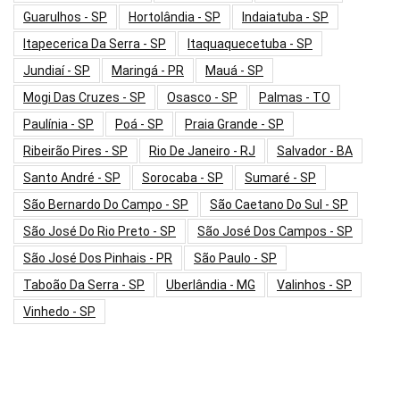
Guarulhos - SP
Hortolândia - SP
Indaiatuba - SP
Itapecerica Da Serra - SP
Itaquaquecetuba - SP
Jundiaí - SP
Maringá - PR
Mauá - SP
Mogi Das Cruzes - SP
Osasco - SP
Palmas - TO
Paulínia - SP
Poá - SP
Praia Grande - SP
Ribeirão Pires - SP
Rio De Janeiro - RJ
Salvador - BA
Santo André - SP
Sorocaba - SP
Sumaré - SP
São Bernardo Do Campo - SP
São Caetano Do Sul - SP
São José Do Rio Preto - SP
São José Dos Campos - SP
São José Dos Pinhais - PR
São Paulo - SP
Taboão Da Serra - SP
Uberlândia - MG
Valinhos - SP
Vinhedo - SP