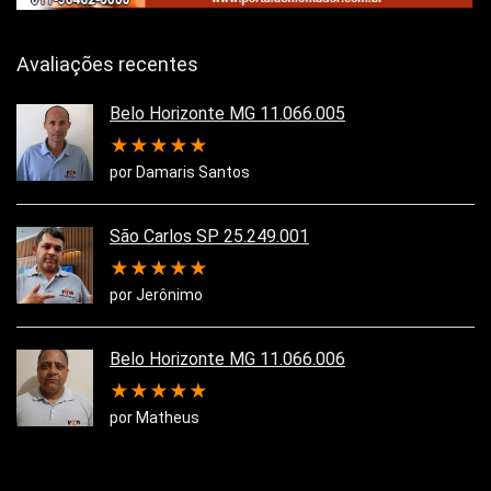
Avaliações recentes
Belo Horizonte MG 11.066.005
★
★
★
★
★
por Damaris Santos
São Carlos SP 25.249.001
★
★
★
★
★
por Jerônimo
Belo Horizonte MG 11.066.006
★
★
★
★
★
por Matheus