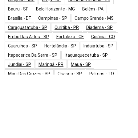
Bauru - SP
Belo Horizonte - MG
Belém - PA
Brasília - DF
Campinas - SP
Campo Grande - MS
Caraguatatuba - SP
Curitiba - PR
Diadema - SP
Embu Das Artes - SP
Fortaleza - CE
Goiânia - GO
Guarulhos - SP
Hortolândia - SP
Indaiatuba - SP
Itapecerica Da Serra - SP
Itaquaquecetuba - SP
Jundiaí - SP
Maringá - PR
Mauá - SP
Mogi Das Cruzes - SP
Osasco - SP
Palmas - TO
Paulínia - SP
Poá - SP
Praia Grande - SP
Ribeirão Pires - SP
Rio De Janeiro - RJ
Salvador - BA
Santo André - SP
Sorocaba - SP
Sumaré - SP
São Bernardo Do Campo - SP
São Caetano Do Sul - SP
São José Do Rio Preto - SP
São José Dos Campos - SP
São José Dos Pinhais - PR
São Paulo - SP