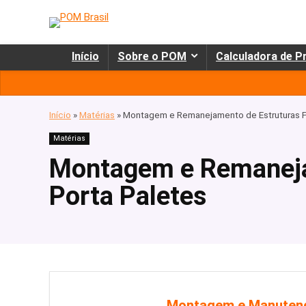
Início
Sobre o POM
Calculadora de P
Início
»
Matérias
»
Montagem e Remanejamento de Estruturas P
Matérias
Montagem e Remaneja
Porta Paletes
Montagem e Manutençã