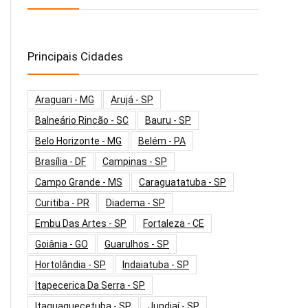
Principais Cidades
Araguari - MG
Arujá - SP
Balneário Rincão - SC
Bauru - SP
Belo Horizonte - MG
Belém - PA
Brasília - DF
Campinas - SP
Campo Grande - MS
Caraguatatuba - SP
Curitiba - PR
Diadema - SP
Embu Das Artes - SP
Fortaleza - CE
Goiânia - GO
Guarulhos - SP
Hortolândia - SP
Indaiatuba - SP
Itapecerica Da Serra - SP
Itaquaquecetuba - SP
Jundiaí - SP