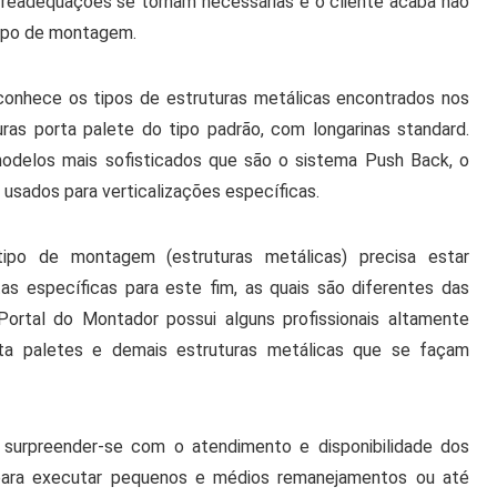
readequações se tornam necessárias e o cliente acaba não
tipo de montagem.
conhece os tipos de estruturas metálicas encontrados nos
as porta palete do tipo padrão, com longarinas standard.
odelos mais sofisticados que são o sistema Push Back, o
 usados para verticalizações específicas.
po de montagem (estruturas metálicas) precisa estar
s específicas para este fim, as quais são diferentes das
ortal do Montador possui alguns profissionais altamente
rta paletes e demais estruturas metálicas que se façam
á surpreender-se com o atendimento e disponibilidade dos
ara executar pequenos e médios remanejamentos ou até