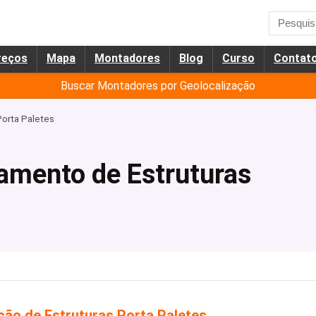
reços
Mapa
Montadores
Blog
Curso
Contat
Buscar Montadores por Geolocalização
orta Paletes
mento de Estruturas
o de Estruturas Porta Paletes