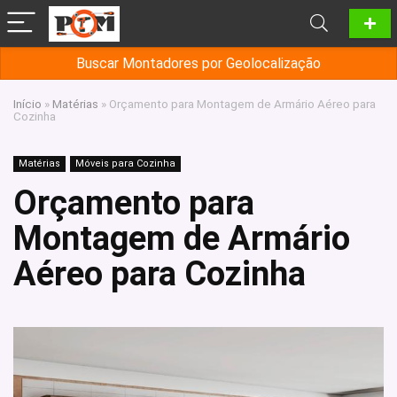
Buscar Montadores por Geolocalização
Início
»
Matérias
»
Orçamento para Montagem de Armário Aéreo para
Cozinha
Matérias
Móveis para Cozinha
Orçamento para
Montagem de Armário
Aéreo para Cozinha