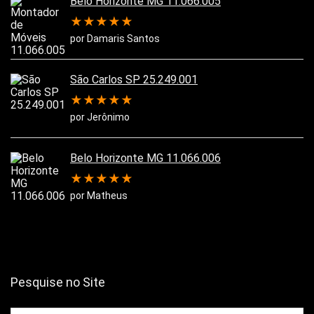
Belo Horizonte MG 11.066.005
★
★
★
★
★
por Damaris Santos
São Carlos SP 25.249.001
★
★
★
★
★
por Jerônimo
Belo Horizonte MG 11.066.006
★
★
★
★
★
por Matheus
Pesquise no Site