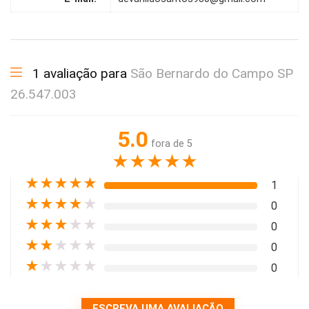
1 avaliação para
São Bernardo do Campo SP
26.547.003
5.0
fora de 5
★
★
★
★
★
★
★
★
★
★
1
★
★
★
★
★
0
★
★
★
★
★
0
★
★
★
★
★
0
★
★
★
★
★
0
ESCREVA UMA AVALIAÇÃO