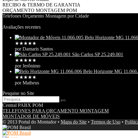
RECIBO & TERMO DE GARANTIA
ORÇAMENTO MONTAGEM POM
Telefones Orçamento Montagem por Cidade
Avaliações recentes
Belo Horizonte MG 11.06
★
★
★
★
★
por Damaris Santos
São Carlos SP 25.249.001
★
★
★
★
★
por Jerônimo
Belo Horizonte MG 11.066
★
★
★
★
★
por Matheus
Pesquise no Site
Central PABX POM
TELEFONES PARA ORÇAMENTO MONTAGEM
MONTADOR DE MÓVEIS
© 2013 Portal do Montador •
Mapa do Site
•
Termos de Uso
•
Políti