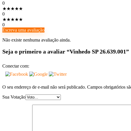
0
★
★
★
★
★
0
★
★
★
★
★
0
Escreva uma avaliação
Não existe nenhuma avaliação ainda.
Seja o primeiro a avaliar “Vinhedo SP 26.639.001”
Conectar com:
O seu endereço de e-mail não será publicado.
Campos obrigatórios s
Sua Votação