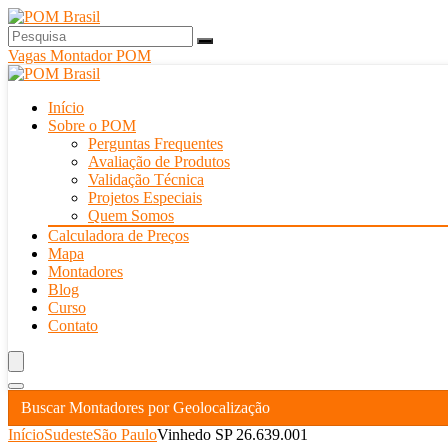
Vagas Montador POM
Início
Sobre o POM
Perguntas Frequentes
Avaliação de Produtos
Validação Técnica
Projetos Especiais
Quem Somos
Calculadora de Preços
Mapa
Montadores
Blog
Curso
Contato
Buscar Montadores por Geolocalização
Início
Sudeste
São Paulo
Vinhedo SP 26.639.001