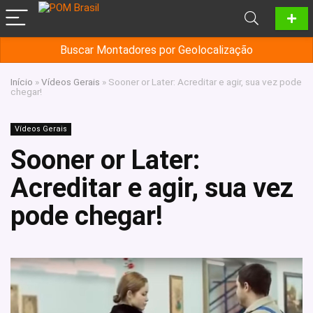
Buscar Montadores por Geolocalização
Início
»
Vídeos Gerais
»
Sooner or Later: Acreditar e agir, sua vez pode
chegar!
Vídeos Gerais
Sooner or Later:
Acreditar e agir, sua vez
pode chegar!