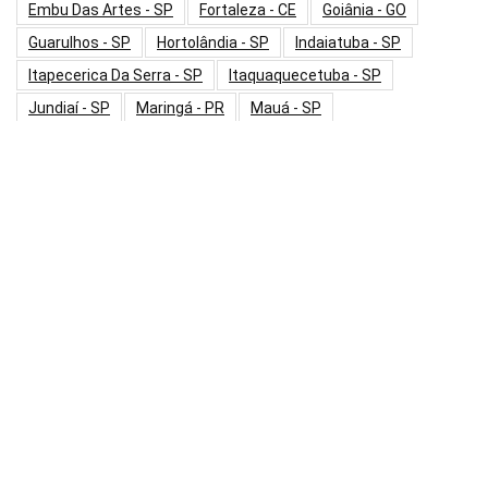
Embu Das Artes - SP
Fortaleza - CE
Goiânia - GO
Guarulhos - SP
Hortolândia - SP
Indaiatuba - SP
Itapecerica Da Serra - SP
Itaquaquecetuba - SP
Jundiaí - SP
Maringá - PR
Mauá - SP
Mogi Das Cruzes - SP
Osasco - SP
Palmas - TO
Paulínia - SP
Poá - SP
Praia Grande - SP
Ribeirão Pires - SP
Rio De Janeiro - RJ
Salvador - BA
Santo André - SP
Sorocaba - SP
Sumaré - SP
São Bernardo Do Campo - SP
São Caetano Do Sul - SP
São José Do Rio Preto - SP
São José Dos Campos - SP
São José Dos Pinhais - PR
São Paulo - SP
Taboão Da Serra - SP
Uberlândia - MG
Valinhos - SP
Vinhedo - SP