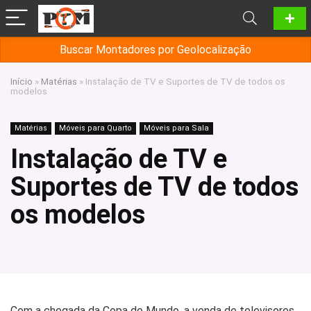
Buscar Montadores por Geolocalização
Início
»
Matérias
»
Instalação de TV e Suportes de TV de todos os
modelos
Matérias
Móveis para Quarto
Móveis para Sala
Instalação de TV e
Suportes de TV de todos
os modelos
Com a chegada da Copa do Mundo, a venda de televisores