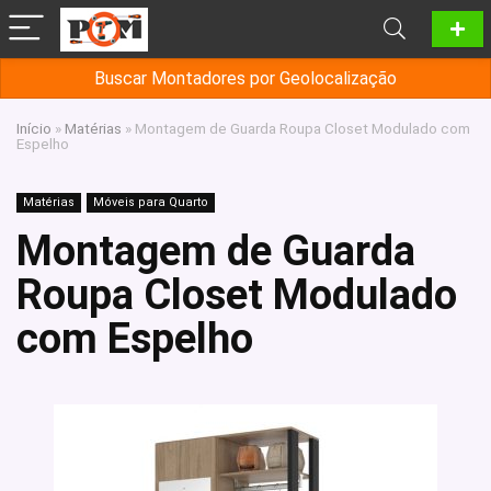
Buscar Montadores por Geolocalização
Início
»
Matérias
»
Montagem de Guarda Roupa Closet Modulado com
Espelho
Matérias
Móveis para Quarto
Montagem de Guarda
Roupa Closet Modulado
com Espelho