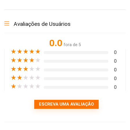
Avaliações de Usuários
0.0
fora de 5
★
★
★
★
★
0
★
★
★
★
★
0
★
★
★
★
★
0
★
★
★
★
★
0
★
★
★
★
★
0
ESCREVA UMA AVALIAÇÃO