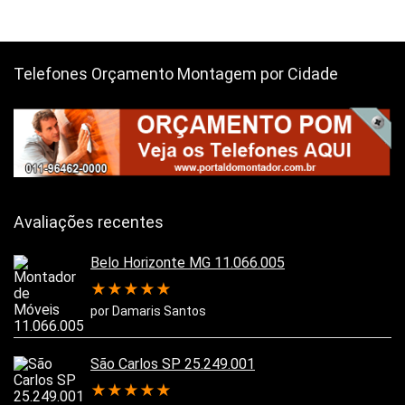
Telefones Orçamento Montagem por Cidade
Avaliações recentes
Belo Horizonte MG 11.066.005
★
★
★
★
★
por Damaris Santos
São Carlos SP 25.249.001
★
★
★
★
★