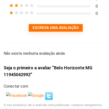
★
★
★
★
★
0
★
★
★
★
★
0
ESCREVA UMA AVALIAÇÃO
Não existe nenhuma avaliação ainda.
Seja o primeiro a avaliar “Belo Horizonte MG
11945042992”
Conectar com:
O seu endereço de e-mail não será publicado.
Campos obrigatórios