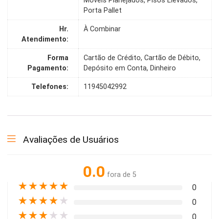
Móveis Planejados, Pisos Elevados,
Porta Pallet
Hr.
À Combinar
Atendimento:
Forma
Cartão de Crédito, Cartão de Débito,
Pagamento:
Depósito em Conta, Dinheiro
Telefones:
11945042992
Avaliações de Usuários
0.0
fora de 5
★
★
★
★
★
0
★
★
★
★
★
0
★
★
★
★
★
0